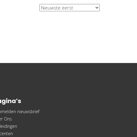
agina’s
nmelden nieuwsbrief
er Ons
leidingen
centen