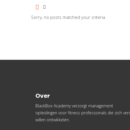
Sorry, no posts matched your criteria.
Over
BlackBox Academy verzorgt management
opleidingen voor fitness professionals die zich ver
willen ontwikkelen.