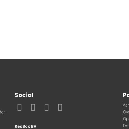
Social
P
Aa
der
Ov
Op
Do
RedBox BV